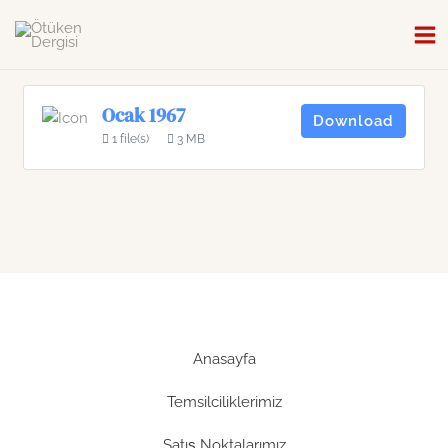
İçeriğe
atla
Ma
Me
Ocak 1967
Download
1 file(s)
3 MB
Anasayfa
Temsilciliklerimiz
Satış Noktalarımız